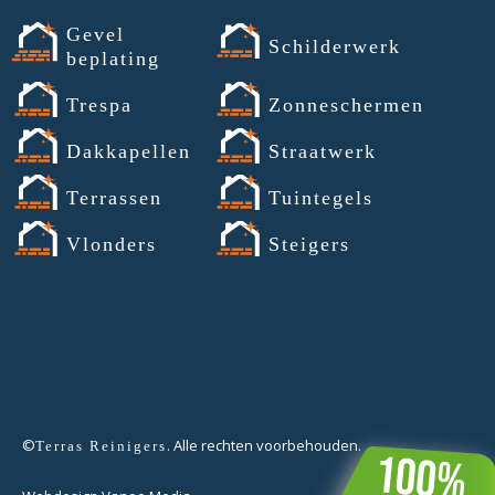
Gevel
Schilderwerk
beplating
Trespa
Zonneschermen
Dakkapellen
Straatwerk
Terrassen
Tuintegels
Vlonders
Steigers
©
. Alle rechten voorbehouden.
Terras Reinigers