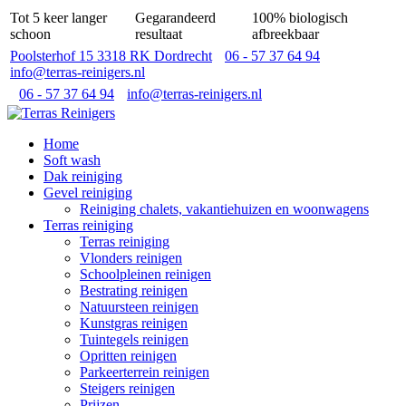
Tot 5 keer langer
Gegarandeerd
100% biologisch
schoon
resultaat
afbreekbaar
Poolsterhof 15 3318 RK Dordrecht
06 - 57 37 64 94
info@terras-reinigers.nl
06 - 57 37 64 94
info@terras-reinigers.nl
Home
Soft wash
Dak reiniging
Gevel reiniging
Reiniging chalets, vakantiehuizen en woonwagens
Terras reiniging
Terras reiniging
Vlonders reinigen
Schoolpleinen reinigen
Bestrating reinigen
Natuursteen reinigen
Kunstgras reinigen
Tuintegels reinigen
Opritten reinigen
Parkeerterrein reinigen
Steigers reinigen
Prijzen