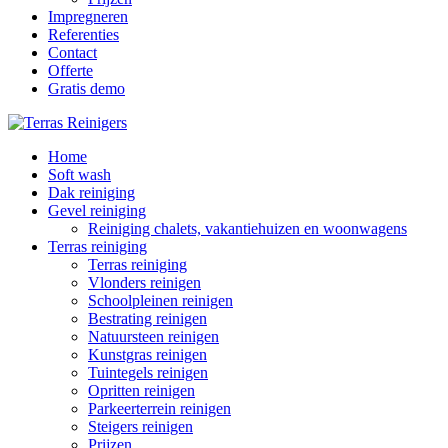
Impregneren
Referenties
Contact
Offerte
Gratis demo
Home
Soft wash
Dak reiniging
Gevel reiniging
Reiniging chalets, vakantiehuizen en woonwagens
Terras reiniging
Terras reiniging
Vlonders reinigen
Schoolpleinen reinigen
Bestrating reinigen
Natuursteen reinigen
Kunstgras reinigen
Tuintegels reinigen
Opritten reinigen
Parkeerterrein reinigen
Steigers reinigen
Prijzen