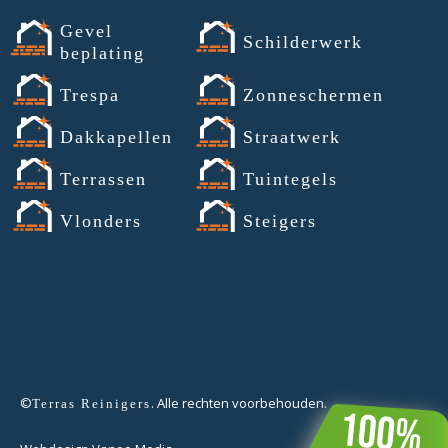
Gevel
Schilderwerk
beplating
Trespa
Zonneschermen
Dakkapellen
Straatwerk
Terrassen
Tuintegels
Vlonders
Steigers
©
. Alle rechten voorbehouden.
Terras Reinigers