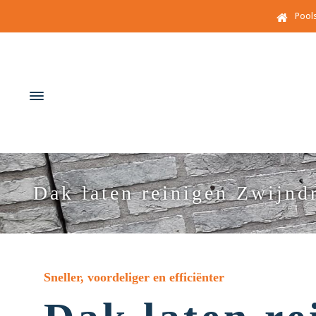
Pool
Dak laten reinigen Zwijnd
Sneller, voordeliger en efficiënter