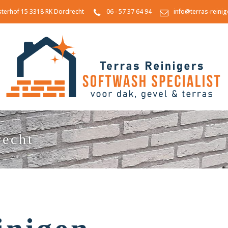
sterhof 15 3318 RK Dordrecht
06 - 57 37 64 94
info@terras-reinig
recht