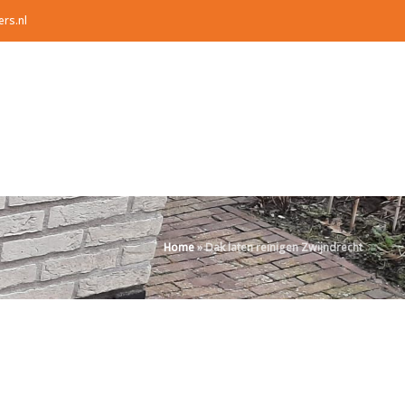
ers.nl
Home
»
Dak laten reinigen Zwijndrecht