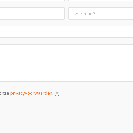
 onze
privacyvoorwaarden
. (*)