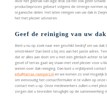
door het gebruik van lage druk zal het ook geen schad
productieproces gebeurt volgens de strenge normen op 
organische delen. Het laten reinigen van uw dak in Zwijn
het met plezier uitvoeren.
Geef de reiniging van uw dak
Bent u nu op zoek naar een geschikt bedrijf om uw dak te
omstreken? Dan bent u bij ons aan het juiste adres. Terr
dat er alles aan doet om u met een glimlach achter te la
gevel of terras gaat wij staan met veel plezier voor u k
weten over dak reiniging. Dan kunt u vrijblijvend contac
info@terras-reinigers.nl
en we komen zo snel mogelijk bi
om eenvoudig het contactformulier in te vullen op onze
contact met u op. Onze medewerkers zullen u met plezi
zorgen dat u tevreden terugkijkt op de samenwerking m