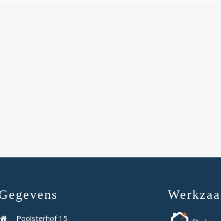
Gegevens
Werkza
Poolsterhof 15