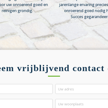
oor uw onroerend goed en
jarenlange ervaring precie
reinigen grondig.
onroerend goed nodig h
Succes gegarandeer
em vrijblijvend contact