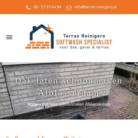
06 - 57 37 64 94
info@terras-reinigers.nl
Dak laten schoonmaken
Alblasserdam
Home
»
Dak laten schoonmaken Alblasserdam