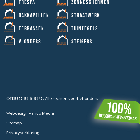
Trespa
Zonneschermen
Dakkapellen
Straatwerk
Terrassen
Tuintegels
Vlonders
Steigers
©
. Alle rechten voorbehouden.
Terras Reinigers
Webdesign Vanoo Media
Sitemap
Privacyverklaring