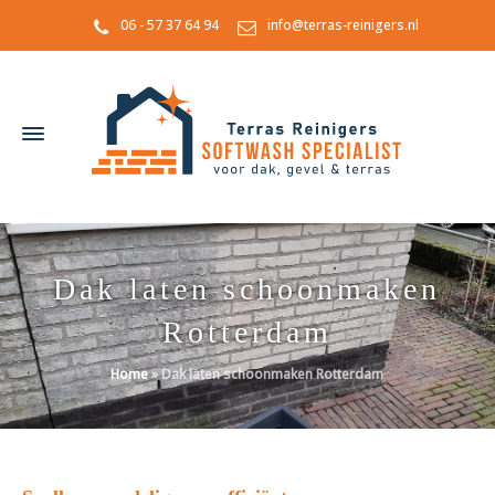
06 - 57 37 64 94
info@terras-reinigers.nl
Dak laten schoonmaken
Rotterdam
Home
»
Dak laten schoonmaken Rotterdam