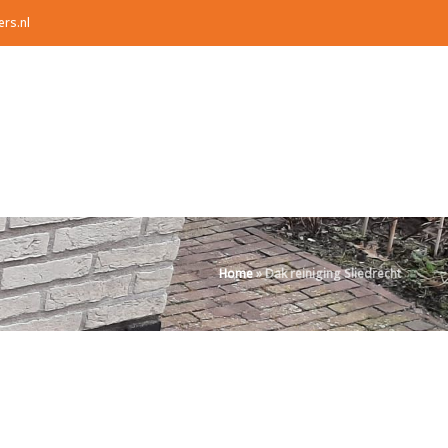
ers.nl
Home
»
Dak reiniging Sliedrecht