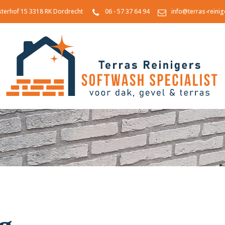
sterhof 15 3318 RK Dordrecht
06 - 57 37 64 94
info@terras-reinig