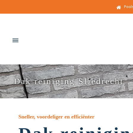
Pool
Dak reiniging Sliedrecht
Sneller, voordeliger en efficiënter