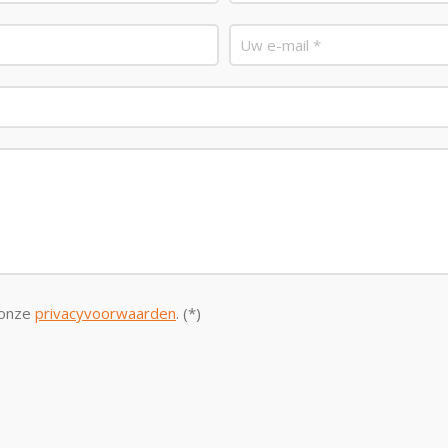
 onze
privacyvoorwaarden
. (*)