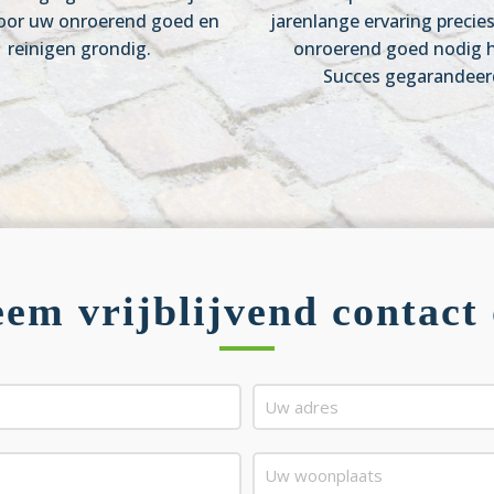
oor uw onroerend goed en
jarenlange ervaring precie
reinigen grondig.
onroerend goed nodig h
Succes gegarandeer
em vrijblijvend contact