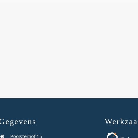
Gegevens
Werkza
Poolsterhof 15