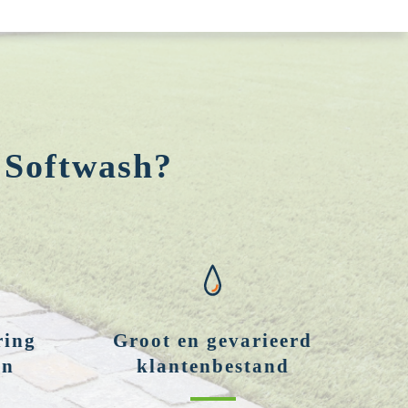
 Softwash?
ring
Groot en gevarieerd
en
klantenbestand