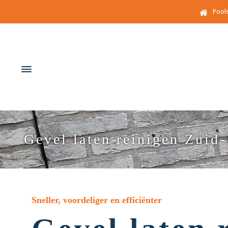
Pool
Gevel laten reinigen Zuid
Sneller, voordeliger en efficiënter