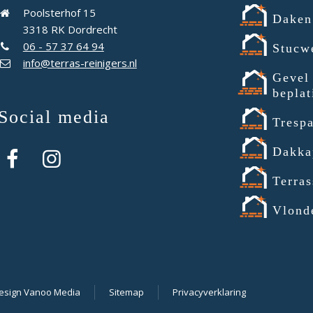
Poolsterhof 15
Daken
3318 RK Dordrecht
06 - 57 37 64 94
Stucw
info@terras-reinigers.nl
Gevel
beplat
Social media
Tresp
Dakka
Terras
Vlond
sign Vanoo Media
Sitemap
Privacyverklaring