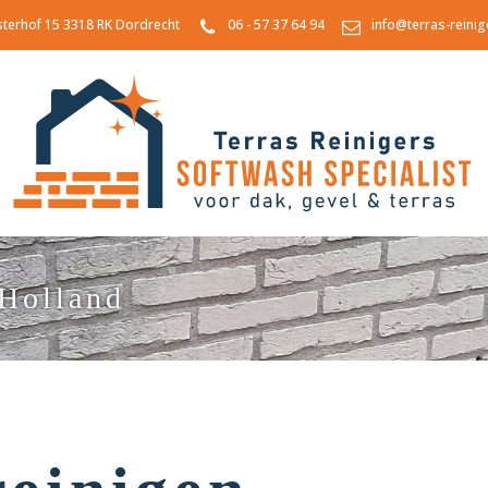
sterhof 15 3318 RK Dordrecht
06 - 57 37 64 94
info@terras-reinig
-Holland