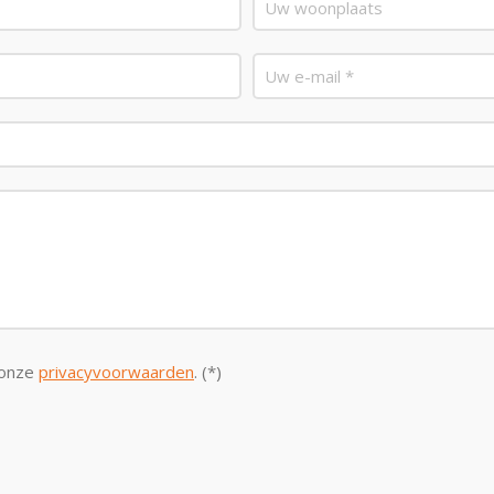
 onze
privacyvoorwaarden
. (*)