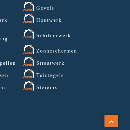
Gevels
erk
Houtwerk
Schilderwerk
ing
a
Zonneschermen
pellen
Straatwerk
sen
Tuintegels
ers
Steigers