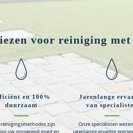
ezen voor reiniging met
ficiënt en 100%
Jarenlange erva
duurzaam
van specialist
reinigingsmethodes zijn
Onze specialisten wete
oor uw onroerend goed en
jarenlange ervaring precie