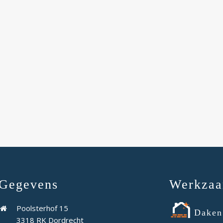
Gegevens
Werkza
Poolsterhof 15
Daken
3318 RK Dordrecht