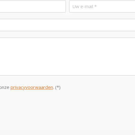
 onze
privacyvoorwaarden
. (*)