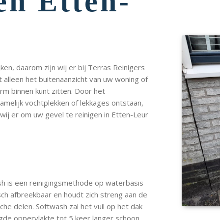
en Etten-
en, daarom zijn wij er bij Terras Reinigers
t alleen het buitenaanzicht van uw woning of
rm binnen kunt zitten. Door het
melijk vochtplekken of lekkages ontstaan,
 wij er om uw gevel te reinigen in Etten-Leur
sh is een reinigingsmethode op waterbasis
ch afbreekbaar en houdt zich streng aan de
che delen. Softwash zal het vuil op het dak
igde oppervlakte tot 5 keer langer schoon