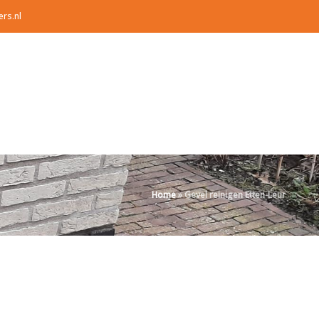
ers.nl
Home
»
Gevel reinigen Etten-Leur