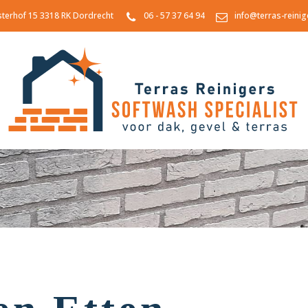
sterhof 15 3318 RK Dordrecht
06 - 57 37 64 94
info@terras-reinig