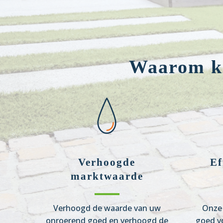
Waarom ki
Verhoogde
Ef
marktwaarde
Verhoogd de waarde van uw
Onze 
onroerend goed en verhoogd de
goed v