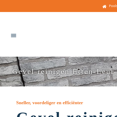
Pool
Gevel reinigen Etten-Leur
Sneller, voordeliger en efficiënter