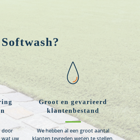
 Softwash?
ring
Groot en gevarieerd
en
klantenbestand
n door
We hebben al een groot aantal
s wat uw
klanten tevreden weten te stellen.