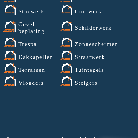
Stucwerk
Houtwerk
Gevel
Schilderwerk
beplating
Trespa
Zonneschermen
Dakkapellen
Straatwerk
Terrassen
Tuintegels
Vlonders
Steigers