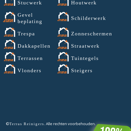
Stucwerk
Houtwerk
Gevel
Schilderwerk
beplating
Trespa
Zonneschermen
Dakkapellen
Straatwerk
Terrassen
Tuintegels
Vlonders
Steigers
©
. Alle rechten voorbehouden.
Terras Reinigers