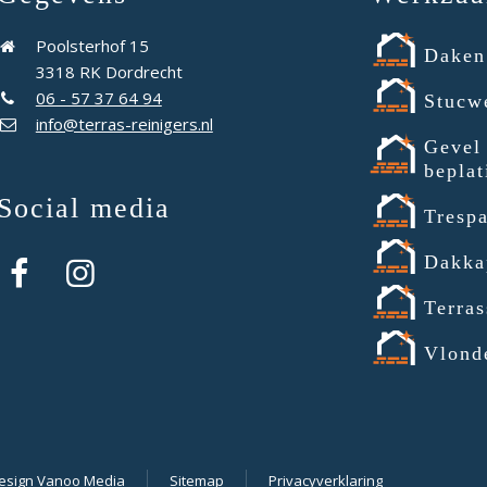
Poolsterhof 15
Daken
3318 RK Dordrecht
06 - 57 37 64 94
Stucw
info@terras-reinigers.nl
Gevel
beplat
Social media
Tresp
Dakka
Terras
Vlond
sign Vanoo Media
Sitemap
Privacyverklaring