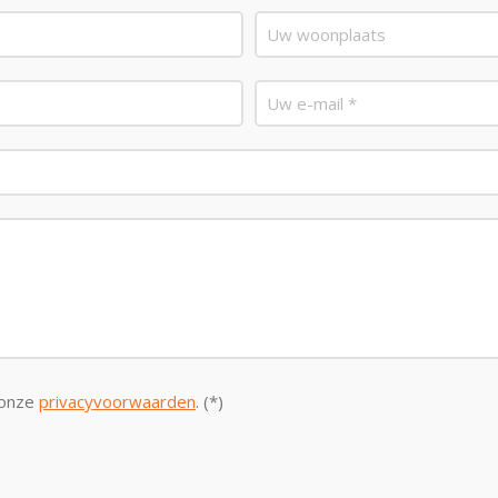
 onze
privacyvoorwaarden
. (*)