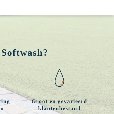
 Softwash?
ring
Groot en gevarieerd
en
klantenbestand