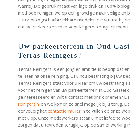
waarbij Die gebruik maakt van lage druk en 100% biolo
methode reinigen we op een grondige maar veilige en b
100% biologisch afbreekbare middelen die vuil tot bij 
dat uw parkeerterrein er voor langere termijn er mooi uit 
Uw parkeerterrein in Oud Gaste
Terras Reinigers?
Terras Reinigers is een jong en ambitieus bedrijf dat er
te laten na onze reiniging. Of u nou bestrating bij uw bedr
Terras Reinigers staat voor u klaar om uw bestrating als
voor het reinigen van uw parkeerterrein in Oud Gastel da
geïnteresseerd en wilt u contact met ons opnemen? Dat 
reinigers.nl
en we komen zo snel mogelijk bij u terug. D
eenvoudig het
contactformulier
in te vullen op onze we
met u op. Onze medewerkers staan u met liefde te woor
zorgen dat u tevreden terugkijkt op de samenwerking m