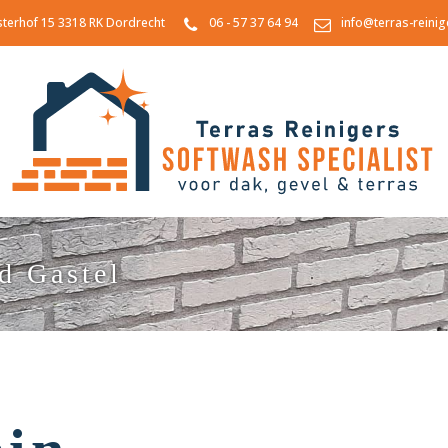
sterhof 15 3318 RK Dordrecht
06 - 57 37 64 94
info@terras-reinig
d Gastel