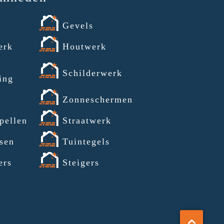
Gevels
erk
Houtwerk
Schilderwerk
ing
a
Zonneschermen
pellen
Straatwerk
sen
Tuintegels
ers
Steigers