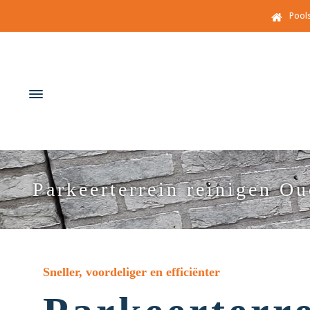
Pool
Parkeerterrein reinigen Ou
Sneller, voordeliger en efficiënter