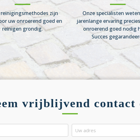
reinigingsmethodes zijn
Onze specialisten wete
oor uw onroerend goed en
jarenlange ervaring precie
reinigen grondig.
onroerend goed nodig h
Succes gegarandeer
em vrijblijvend contact