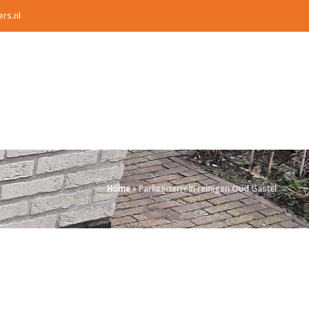
ers.nl
Home
»
Parkeerterrein reinigen Oud Gastel