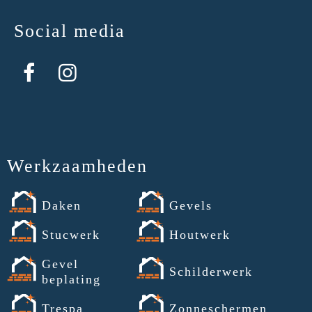
Social media
Werkzaamheden
Daken
Gevels
Stucwerk
Houtwerk
Gevel
Schilderwerk
beplating
Trespa
Zonneschermen