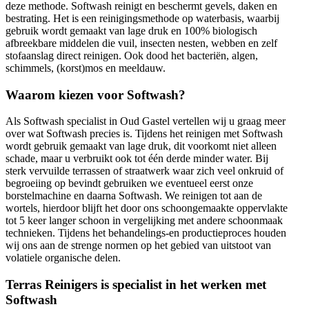
deze methode. Softwash reinigt en beschermt gevels, daken en
bestrating. Het is een reinigingsmethode op waterbasis, waarbij
gebruik wordt gemaakt van lage druk en 100% biologisch
afbreekbare middelen die vuil, insecten nesten, webben en zelf
stofaanslag direct reinigen. Ook dood het bacteriën, algen,
schimmels, (korst)mos en meeldauw.
Waarom kiezen voor Softwash?
Als Softwash specialist in Oud Gastel vertellen wij u graag meer
over wat Softwash precies is. Tijdens het reinigen met Softwash
wordt gebruik gemaakt van lage druk, dit voorkomt niet alleen
schade, maar u verbruikt ook tot één derde minder water. Bij
sterk vervuilde terrassen of straatwerk waar zich veel onkruid of
begroeiing op bevindt gebruiken we eventueel eerst onze
borstelmachine en daarna Softwash. We reinigen tot aan de
wortels, hierdoor blijft het door ons schoongemaakte oppervlakte
tot 5 keer langer schoon in vergelijking met andere schoonmaak
technieken. Tijdens het behandelings-en productieproces houden
wij ons aan de strenge normen op het gebied van uitstoot van
volatiele organische delen.
Terras Reinigers is specialist in het werken met
Softwash