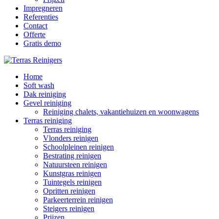
Impregneren
Referenties
Contact
Offerte
Gratis demo
Home
Soft wash
Dak reiniging
Gevel reiniging
Reiniging chalets, vakantiehuizen en woonwagens
Terras reiniging
Terras reiniging
Vlonders reinigen
Schoolpleinen reinigen
Bestrating reinigen
Natuursteen reinigen
Kunstgras reinigen
Tuintegels reinigen
Opritten reinigen
Parkeerterrein reinigen
Steigers reinigen
Prijzen