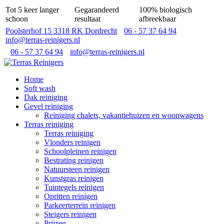
Tot 5 keer langer
Gegarandeerd
100% biologisch
schoon
resultaat
afbreekbaar
Poolsterhof 15 3318 RK Dordrecht
06 - 57 37 64 94
info@terras-reinigers.nl
06 - 57 37 64 94
info@terras-reinigers.nl
Home
Soft wash
Dak reiniging
Gevel reiniging
Reiniging chalets, vakantiehuizen en woonwagens
Terras reiniging
Terras reiniging
Vlonders reinigen
Schoolpleinen reinigen
Bestrating reinigen
Natuursteen reinigen
Kunstgras reinigen
Tuintegels reinigen
Opritten reinigen
Parkeerterrein reinigen
Steigers reinigen
Prijzen