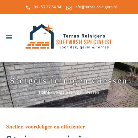
06 - 57 37 64 94
info@terras-reinigers.nl
Steigers reinigen Giessen
Home
»
Steigers reinigen Giessen
Sneller, voordeliger en efficiënter