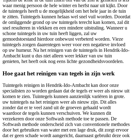
waar menig persoon de hele winter en herfst naar uit kijkt. Door
de tuintegels heeft u de mogelijkheid om het hele jaar in de tuin
te zitten. Tuintegels kunnen helaas wel snel vuil worden. Doordat
de omliggende grond op uw tuintegels terecht kan komen, zal dit
snel resulteren in vlekken en een mindere uitstraling. Wanneer u
schone tuintegels in uw tuin heeft liggen, zal uw
gemoedstoestand hierdoor onbewust verbeterd worden. Vieze
tuintegels zorgen daarentegen weer voor een negatieve invloed
op uw humeur. Na het reinigen van de tuintegels in Hendrik-Ido-
Ambacht kunt u dus niet alleen weer lekker van uw tuin
genieten, het heeft ook nog eens lichte gezondheidsvoordelen.
Hoe gaat het reinigen van tegels in zijn werk
Tuintegels reinigen in Hendrik-Ido-Ambacht kan door onze
specialisten zo worden gedaan dat de tegels er weer als nieuw uit
komen te zien. Tuintegels kunnen aanzienlijk variëren in grote.
uw tuintegels na het reinigen weer als nieuw zijn. Dit alles
zonder dat er te veel zand uit de groeven gehaald wordt
waardoor de tegels kunnen verschuiven. We kunnen dit
verzekeren door onze Softwash methode toe te passen. De
Softwash methode onderscheid zich van conventionele methodes
door het gebruiken van water met een lage druk, dit zorgt ervoor
dat er geen schade wordt aangericht, daarnaast gebruikt deze ook