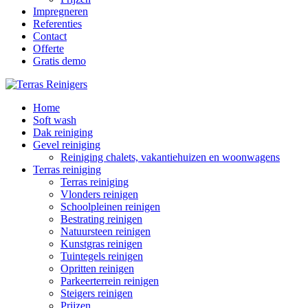
Impregneren
Referenties
Contact
Offerte
Gratis demo
Home
Soft wash
Dak reiniging
Gevel reiniging
Reiniging chalets, vakantiehuizen en woonwagens
Terras reiniging
Terras reiniging
Vlonders reinigen
Schoolpleinen reinigen
Bestrating reinigen
Natuursteen reinigen
Kunstgras reinigen
Tuintegels reinigen
Opritten reinigen
Parkeerterrein reinigen
Steigers reinigen
Prijzen