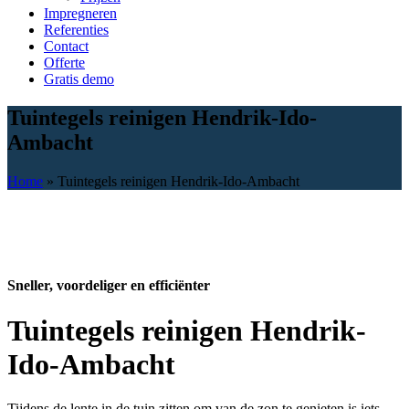
Impregneren
Referenties
Contact
Offerte
Gratis demo
Tuintegels reinigen Hendrik-Ido-
Ambacht
Home
»
Tuintegels reinigen Hendrik-Ido-Ambacht
Sneller, voordeliger en efficiënter
Tuintegels reinigen Hendrik-
Ido-Ambacht
Tijdens de lente in de tuin zitten om van de zon te genieten is iets