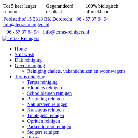
Tot 5 keer langer
Gegarandeerd
100% biologisch
schoon
resultaat
afbreekbaar
Poolsterhof 15 3318 RK Dordrecht
06 - 57 37 64 94
info@terras-reinigers.nl
06 - 57 37 64 94
info@terras-reinigers.nl
Home
Soft wash
Dak reiniging
Gevel reiniging
Reiniging chalets, vakantiehuizen en woonwagens
Terras reiniging
Terras reiniging
Vlonders reinigen
Schoolpleinen reinigen
Bestrating reinigen
Natuursteen reinigen
Kunstgras reinigen
Tuintegels reinigen
Opritten reinigen
Parkeerterrein reinigen
Steigers reinigen
Prijzen