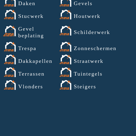
Daken
Gevels
Stucwerk
Houtwerk
Gevel
Schilderwerk
beplating
Trespa
Zonneschermen
Dakkapellen
Straatwerk
Terrassen
Tuintegels
Vlonders
Steigers