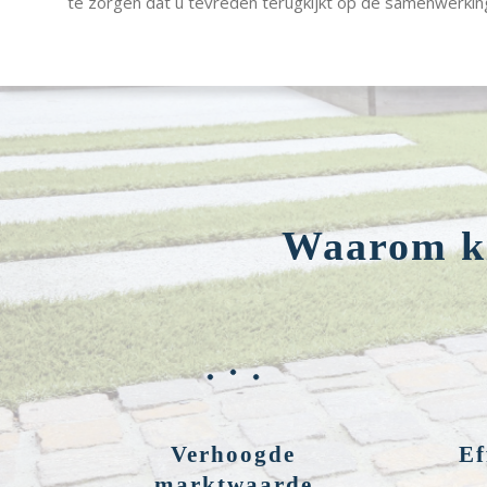
te zorgen dat u tevreden terugkijkt op de samenwerkin
Waarom ki
Verhoogde
Ef
marktwaarde