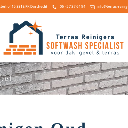
sterhof 15 3318 RK Dordrecht
06 - 57 37 64 94
info@terras-reinig
tel