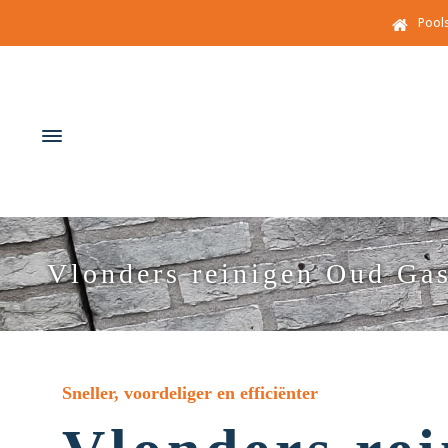
Pool
Vlonders reinigen Oud Gas
Sneller, voordeliger en efficiënter