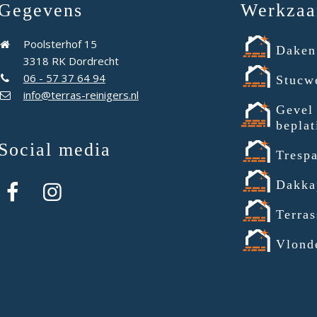
Gegevens
Werkza
Poolsterhof 15
Daken
3318 RK Dordrecht
06 - 57 37 64 94
Stucw
info@terras-reinigers.nl
Gevel
beplat
Social media
Tresp
Dakka
Terras
Vlond