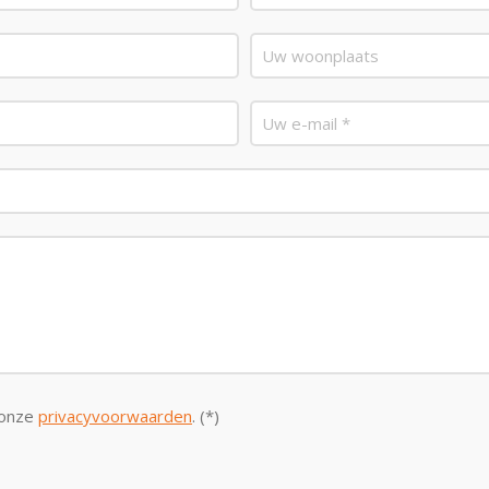
 onze
privacyvoorwaarden
. (*)