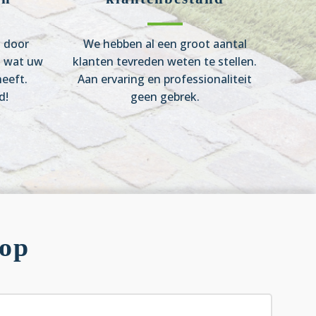
n door
We hebben al een groot aantal
s wat uw
klanten tevreden weten te stellen.
eeft.
Aan ervaring en professionaliteit
d!
geen gebrek.
 op