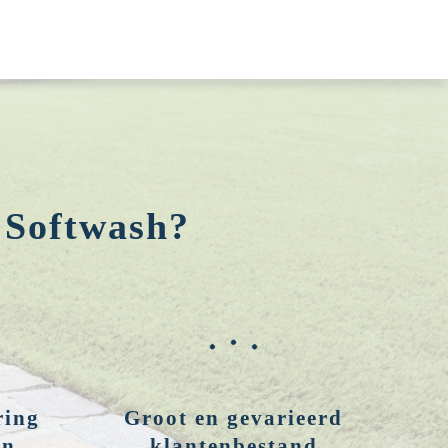
 Softwash?
ring
Groot en gevarieerd
en
klantenbestand