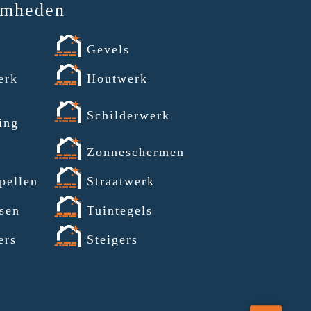
amheden
Gevels
erk
Houtwerk
Schilderwerk
ing
a
Zonneschermen
pellen
Straatwerk
sen
Tuintegels
ers
Steigers