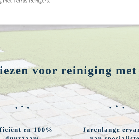
g met Terras Reinigers.
ezen voor reiniging met
ficiënt en 100%
Jarenlange erva
duurzaam
van specialist