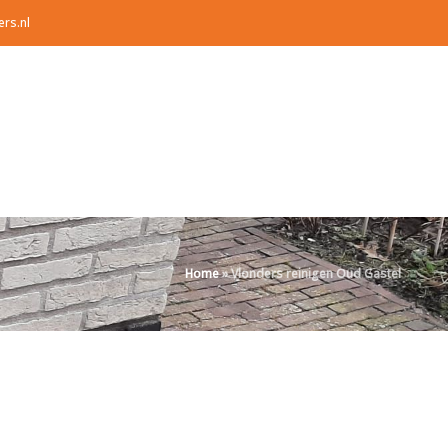
ers.nl
Home
»
Vlonders reinigen Oud Gastel